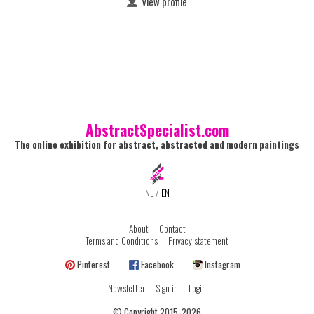
View profile
AbstractSpecialist.com
The online exhibition for abstract, abstracted and modern paintings
NL
/
EN
About
Contact
Terms and Conditions
Privacy statement
Pinterest
Facebook
Instagram
Newsletter
Sign in
Login
© Copyright 2015-2026