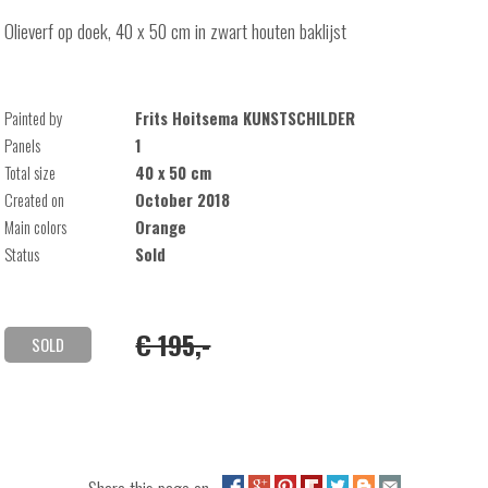
Olieverf op doek, 40 x 50 cm in zwart houten baklijst
Painted by
Frits Hoitsema KUNSTSCHILDER
Panels
1
Total size
40 x 50 cm
Created on
October 2018
Main colors
Orange
Status
Sold
€ 195,-
SOLD
Share this page on