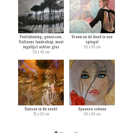
Pentekening, gewassen,
Vrouw en de dood in een
Italiaans landschap, mooi
spiegel
ingelijst achter glas
50 x 60 cm
50 x 40 cm
Dansen in de nacht
Spaanse schone
70 x 50 cm
50 x 60 cm