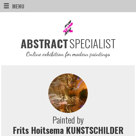
MENU
SPECIALIST
ABSTRACT
Online exhibition for modern paintings
Painted by
Frits Hoitsema KUNSTSCHILDER