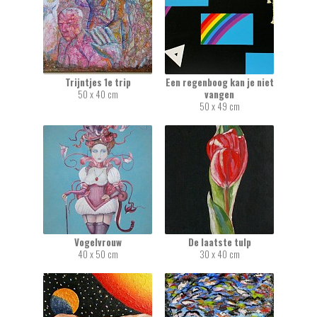
Trijntjes 1e trip
Een regenboog kan je niet
50 x 40 cm
vangen
50 x 49 cm
Vogelvrouw
De laatste tulp
40 x 50 cm
30 x 40 cm