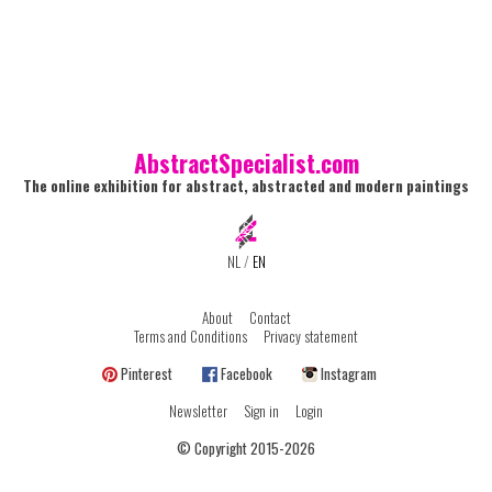
AbstractSpecialist.com
The online exhibition for abstract, abstracted and modern paintings
NL
/
EN
About
Contact
Terms and Conditions
Privacy statement
Pinterest
Facebook
Instagram
Newsletter
Sign in
Login
© Copyright 2015-2026