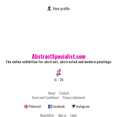
View profile
AbstractSpecialist.com
The online exhibition for abstract, abstracted and modern paintings
NL
/
EN
About
Contact
Terms and Conditions
Privacy statement
Pinterest
Facebook
Instagram
Newsletter
Sign in
Login