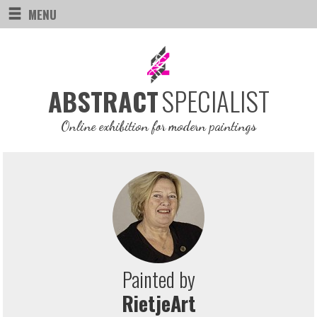
MENU
SPECIALIST
ABSTRACT
Online exhibition for modern paintings
Painted by
RietjeArt