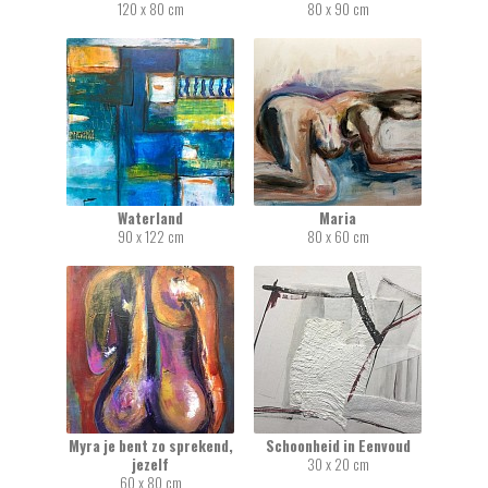
120 x 80 cm
80 x 90 cm
Waterland
Maria
90 x 122 cm
80 x 60 cm
Myra je bent zo sprekend,
Schoonheid in Eenvoud
jezelf
30 x 20 cm
60 x 80 cm