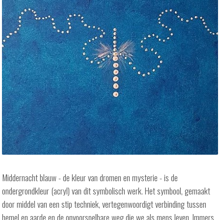
Middernacht blauw - de kleur van dromen en mysterie - is de
ondergrondkleur (acryl) van dit symbolisch werk. Het symbool, gemaakt
door middel van een stip techniek, vertegenwoordigt verbinding tussen
hemel en aarde en de onvoorspelbare weg die we als mens leven. Immers,