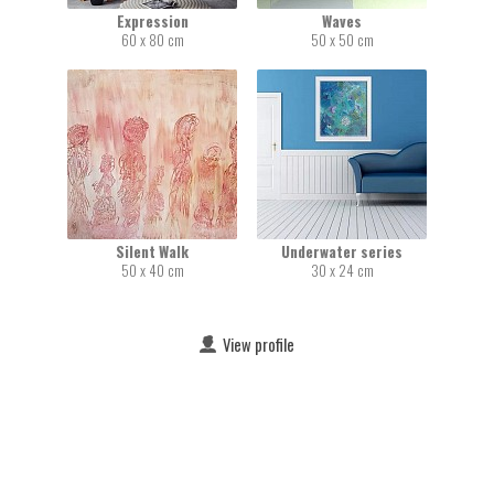
Expression
Waves
60 x 80 cm
50 x 50 cm
Silent Walk
Underwater series
50 x 40 cm
30 x 24 cm
View profile