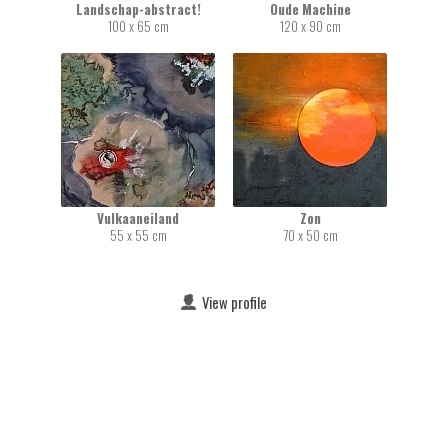
Landschap-abstract!
Oude Machine
100 x 65 cm
120 x 90 cm
Vulkaaneiland
Zon
55 x 55 cm
70 x 50 cm
View profile