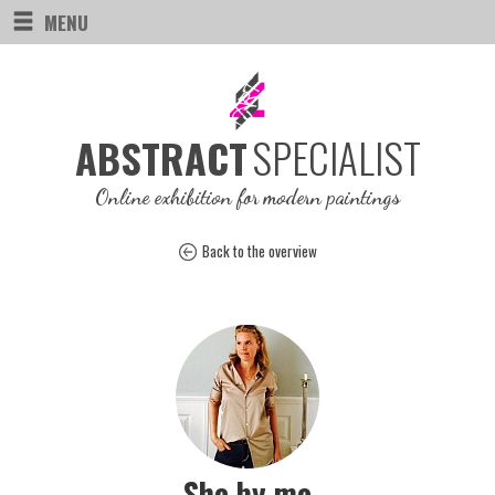
MENU
SPECIALIST
ABSTRACT
Online exhibition for modern paintings
Back to the overview
She by me