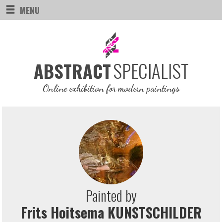
MENU
SPECIALIST
ABSTRACT
Online exhibition for modern paintings
Painted by
Frits Hoitsema KUNSTSCHILDER