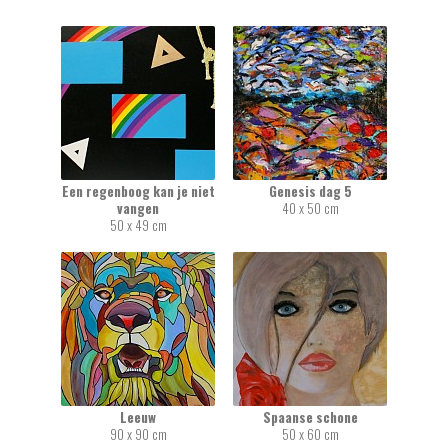
Een regenboog kan je niet
Genesis dag 5
vangen
40 x 50 cm
50 x 49 cm
Leeuw
Spaanse schone
90 x 90 cm
50 x 60 cm