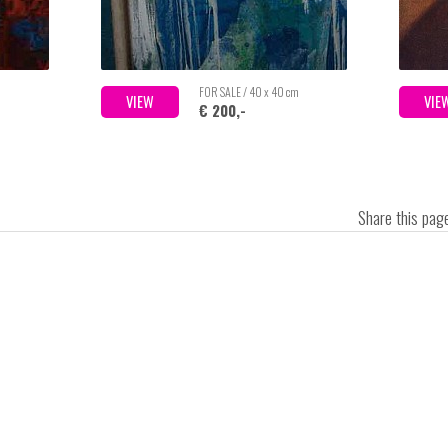
FOR SALE / 40 x 40 cm
VIEW
VIE
€ 200,-
Share this pa