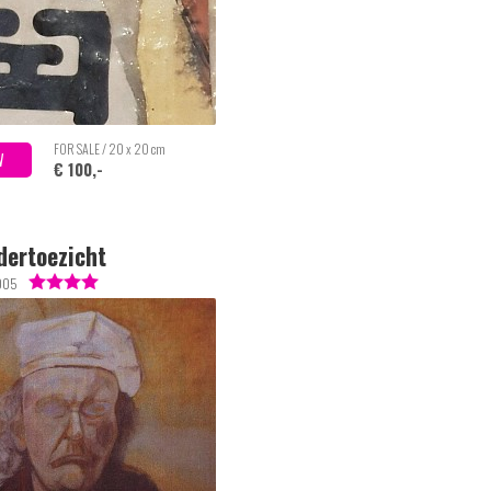
FOR SALE / 20 x 20 cm
W
€ 100,-
dertoezicht
005