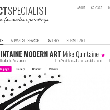
SPECIALIST
CT
ABOUT
CONTACT
L
on for modern paintings
TS
ADVANCED SEARCH
GALLERY
SUBMIT ART
INTAINE MODERN ART
Mike Quintaine
therlands, Amsterdam
http://quintaine.abstractspecialist.com
h