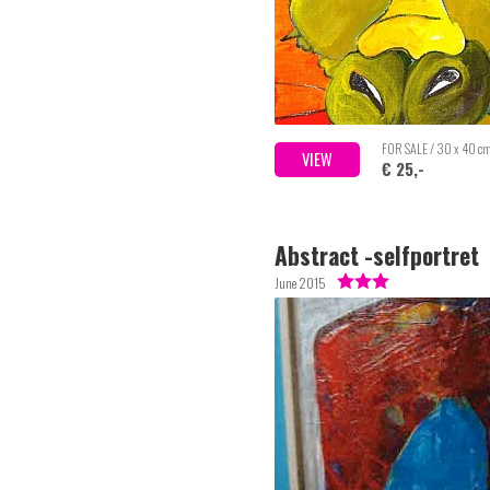
FOR SALE / 30 x 40 c
VIEW
€ 25,-
Abstract -selfportret
June 2015