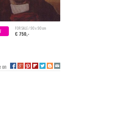
FOR SALE / 90 x 90 cm
W
€ 750,-
ge on