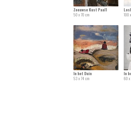
Zeeuwse Kust Paal1
Los
50 x 70 cm
100 
In het Duin
In 
53 x 74 cm
60 x