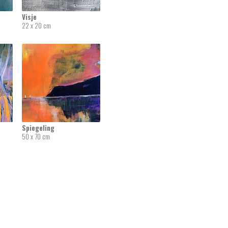
Visje
22 x 20 cm
Spiegeling
50 x 70 cm