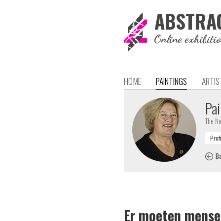
ABSTRA
Online exhibiti
HOME
PAINTINGS
ARTIS
Pai
The Ne
Ba
Er moeten mensen