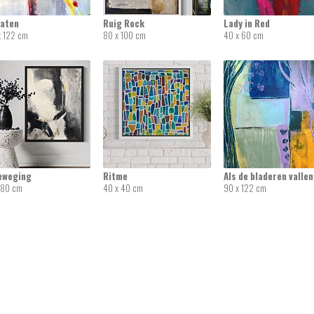
laten
Ruig Rock
Lady in Red
x 122 cm
80 x 100 cm
40 x 60 cm
beweging
Ritme
Als de bladeren vallen
 80 cm
40 x 40 cm
90 x 122 cm