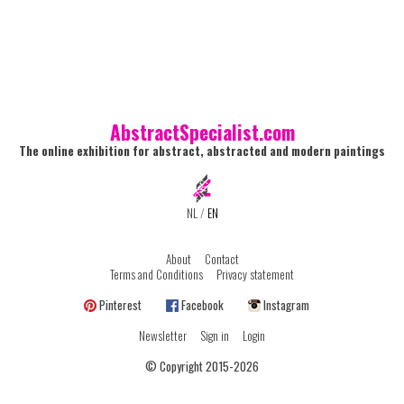
AbstractSpecialist.com
The online exhibition for abstract, abstracted and modern paintings
NL
/
EN
About
Contact
Terms and Conditions
Privacy statement
Pinterest
Facebook
Instagram
Newsletter
Sign in
Login
© Copyright 2015-2026