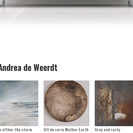
ndrea de Weerdt
m afther the storm
Uit de serie Mother Earth
Grey and rusty