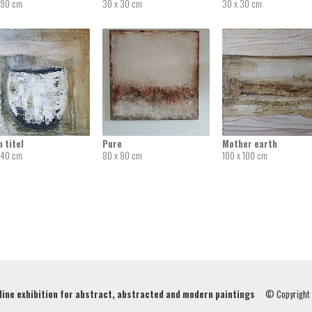
 90 cm
30 x 30 cm
30 x 30 cm
 titel
Pure
Mother earth
 40 cm
80 x 80 cm
100 x 100 cm
ne exhibition for abstract, abstracted and modern paintings
© Copyright