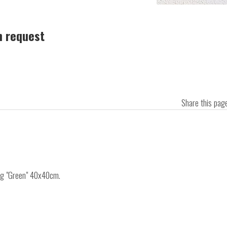
n request
Share this pa
ing "Green" 40x40cm.