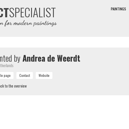
SPECIALIST
CT
PAINTINGS
on for modern paintings
nted by
Andrea de Weerdt
therlands
ck to the overview