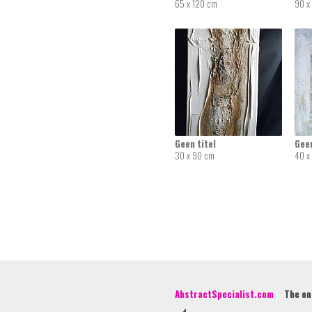
65 x 120 cm
90 x
Geen titel
Geen
30 x 90 cm
40 x
AbstractSpecialist.com
The onli