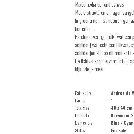
Mixedmedia op rond canvas
Mooie structuren en lagen aange
In groentinten . Structuren gemaa
her en der .
Parelmoerverf gebruikt wat een p
schilderij wat echt een blikvanger
schilderijen zijn op dit moment h
De lichtval zorgt ervoor dat dit sc
kijkt zie je meer.
Painted by
Andrea de 
Panels
1
Total size
40 x 40 cm
Created on
November 2
Main colors
Blue / Cyan
Status
For sale