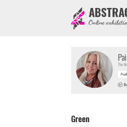
ABSTRA
Online exhibiti
Pai
The Ne
Ba
Green