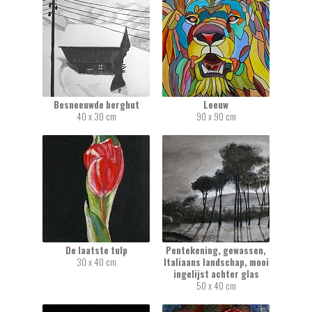
Besneeuwde berghut
Leeuw
40 x 30 cm
90 x 90 cm
De laatste tulp
Pentekening, gewassen,
30 x 40 cm
Italiaans landschap, mooi
ingelijst achter glas
50 x 40 cm