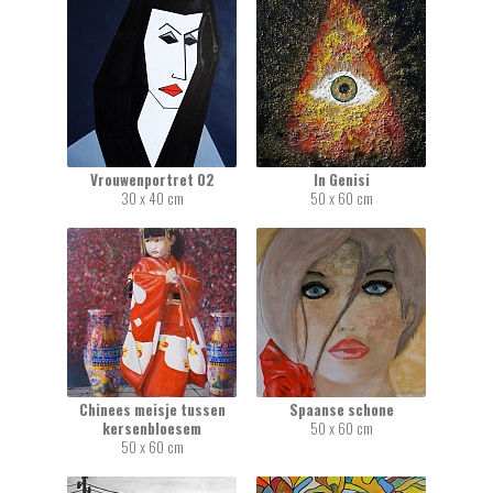
Vrouwenportret 02
In Genisi
30 x 40 cm
50 x 60 cm
Chinees meisje tussen
Spaanse schone
kersenbloesem
50 x 60 cm
50 x 60 cm