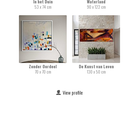
In het Duin
Waterland
53 x 74 cm
90 x 122 cm
Zonder Oordeel
De Kunst van Leven
70 x 70 cm
130 x 50 cm
View profile