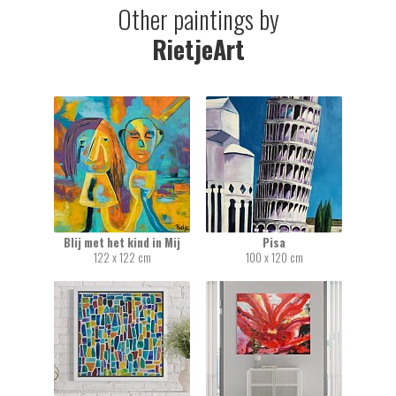
Other paintings by
RietjeArt
Blij met het kind in Mij
Pisa
122 x 122 cm
100 x 120 cm