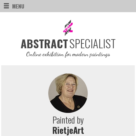
MENU
SPECIALIST
ABSTRACT
Online exhibition for modern paintings
Painted by
RietjeArt