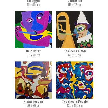
Struggle
Confusion
70 x 60 cm
115 x 75 cm
De fluitist
De circus clown
50 x 70 cm
63 x 73 cm
Kleine jongen
Two dreary People
60 x 80 cm
120 x 100 cm