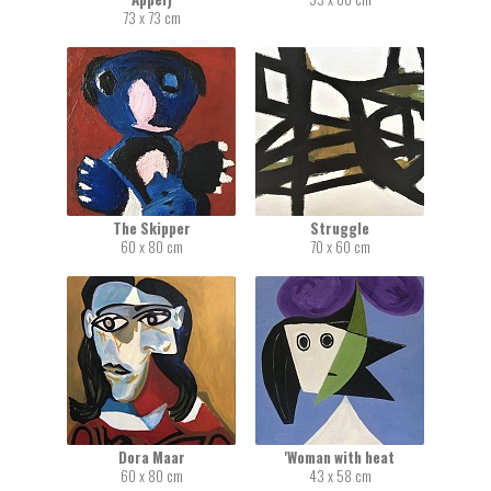
73 x 73 cm
The Skipper
Struggle
60 x 80 cm
70 x 60 cm
Dora Maar
'Woman with heat
60 x 80 cm
43 x 58 cm