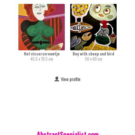
Het vissersvrouwtje
Boy with sheep and bird
45,5 x 70,5 cm
50 x 60 cm
View profile
AbstractSpecialist.com