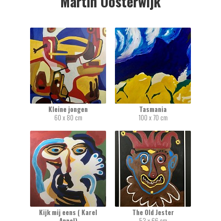
Martin Oosterwijk
Kleine jongen
Tasmania
60 x 80 cm
100 x 70 cm
Kijk mij eens ( Karel
The Old Jester
Appel)
53 x 66 cm