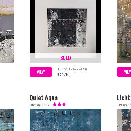
SOLD
m
FOR SALE / 44 x 44 cm
VIEW
VIE
€ 175,-
Quiet Aqua
Licht
February 2022
December 