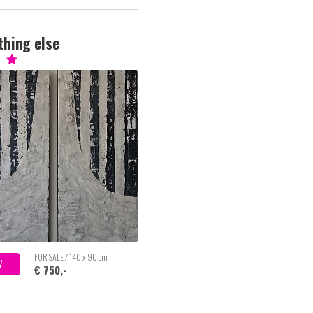
hing else
FOR SALE / 140 x 90 cm
W
€ 750,-