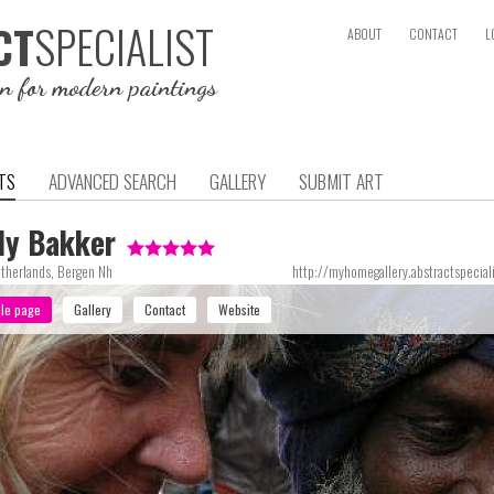
SPECIALIST
CT
ABOUT
CONTACT
L
on for modern paintings
TS
ADVANCED SEARCH
GALLERY
SUBMIT ART
dy Bakker
therlands, Bergen Nh
http://myhomegallery.abstractspecial