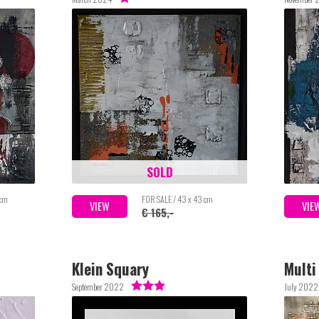
SOLD
 cm
FOR SALE / 43 x 43 cm
VIEW
VIE
€ 165,-
Klein Squary
Multi
September 2022
July 2022