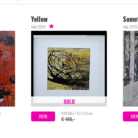
Yellow
Somet
July 2025
July 2025
SOLD
m
FOR SALE / 52 x 52 cm
VIEW
VIE
€ 165,-