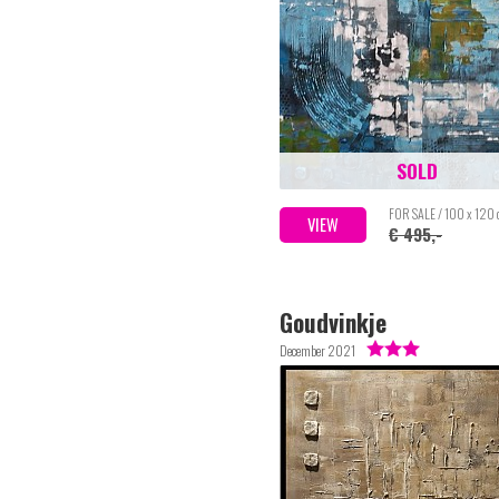
SOLD
FOR SALE / 100 x 120
VIEW
€ 495,-
Goudvinkje
December 2021