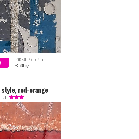
FOR SALE / 70 x 90 cm
W
€ 395,-
 style, red-orange
2021