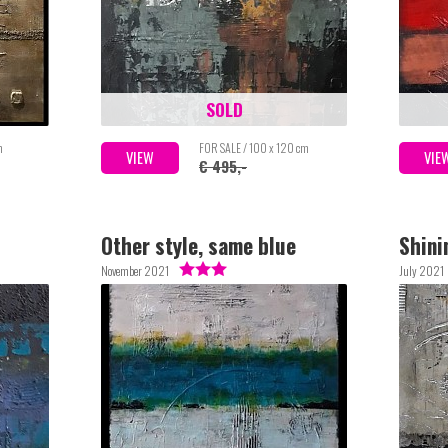
SOLD
m
FOR SALE / 100 x 120 cm
VIEW
VIE
€ 495,-
Other style, same blue
Shini
November 2021
July 2021