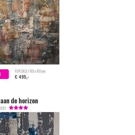
FOR SALE / 80 x 80 cm
W
€ 495,-
 aan de horizon
2021