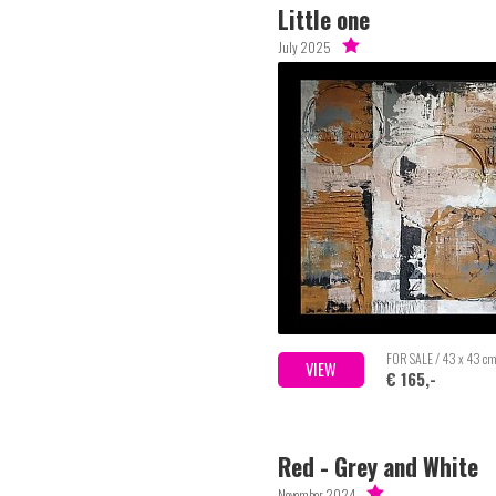
Little one
July 2025
FOR SALE / 43 x 43 c
VIEW
€ 165,-
Red - Grey and White
November 2024