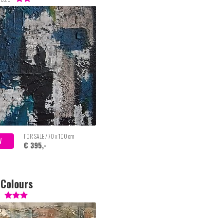
FOR SALE / 70 x 100 cm
W
€ 395,-
 Colours