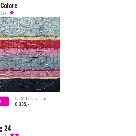
 Colore
2024
FOR SALE / 100 x 100 cm
W
€ 395,-
g 24
 2023