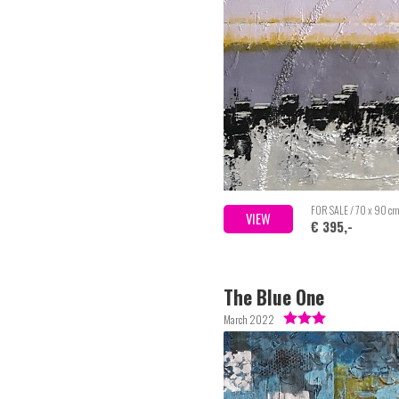
FOR SALE / 70 x 90 c
VIEW
€ 395,-
The Blue One
March 2022