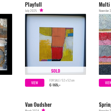
Playfull
Multi
July 2025
November 
SOLD
m
FOR SALE / 52 x 52 cm
VIEW
VIE
€ 165,-
Van Oudsher
Sprin
March 2024
November