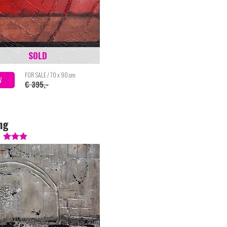
SOLD
FOR SALE / 70 x 90 cm
W
€ 395,-
ng